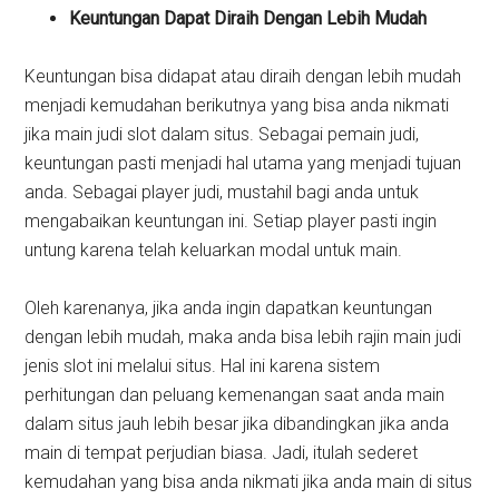
Keuntungan Dapat Diraih Dengan Lebih Mudah
Keuntungan bisa didapat atau diraih dengan lebih mudah
menjadi kemudahan berikutnya yang bisa anda nikmati
jika main judi slot dalam situs. Sebagai pemain judi,
keuntungan pasti menjadi hal utama yang menjadi tujuan
anda. Sebagai player judi, mustahil bagi anda untuk
mengabaikan keuntungan ini. Setiap player pasti ingin
untung karena telah keluarkan modal untuk main.
Oleh karenanya, jika anda ingin dapatkan keuntungan
dengan lebih mudah, maka anda bisa lebih rajin main judi
jenis slot ini melalui situs. Hal ini karena sistem
perhitungan dan peluang kemenangan saat anda main
dalam situs jauh lebih besar jika dibandingkan jika anda
main di tempat perjudian biasa. Jadi, itulah sederet
kemudahan yang bisa anda nikmati jika anda main di situs