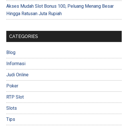
Akses Mudah Slot Bonus 100, Peluang Menang Besar
Hingga Ratusan Juta Rupiah
CATEGORIES
Blog
Informasi
Judi Online
Poker
RTP Slot
Slots
Tips