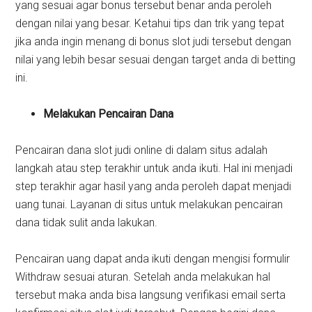
yang sesuai agar bonus tersebut benar anda peroleh
dengan nilai yang besar. Ketahui tips dan trik yang tepat
jika anda ingin menang di bonus slot judi tersebut dengan
nilai yang lebih besar sesuai dengan target anda di betting
ini.
Melakukan Pencairan Dana
Pencairan dana slot judi online di dalam situs adalah
langkah atau step terakhir untuk anda ikuti. Hal ini menjadi
step terakhir agar hasil yang anda peroleh dapat menjadi
uang tunai. Layanan di situs untuk melakukan pencairan
dana tidak sulit anda lakukan.
Pencairan uang dapat anda ikuti dengan mengisi formulir
Withdraw sesuai aturan. Setelah anda melakukan hal
tersebut maka anda bisa langsung verifikasi email serta