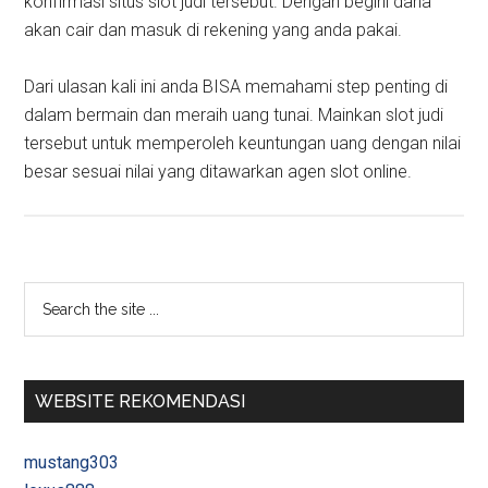
konfirmasi situs slot judi tersebut. Dengan begini dana
akan cair dan masuk di rekening yang anda pakai.
Dari ulasan kali ini anda BISA memahami step penting di
dalam bermain dan meraih uang tunai. Mainkan slot judi
tersebut untuk memperoleh keuntungan uang dengan nilai
besar sesuai nilai yang ditawarkan agen slot online.
Primary
Search
the
Sidebar
site
...
WEBSITE REKOMENDASI
mustang303