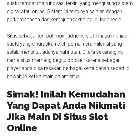
suatu tempat main inovasi terkini yang mengusung sistem
digital atau online. Sistem ini tentunya sejalan dengan
perkembangan dan kemajuan teknologi di Indonesia.
Situs sebagai tempat main judi jenis slot ini juga menjadi
suatu yang diharapkan oleh pemain era milenial yang
selalu menuntut adanya hal instan. Di era sekarang ini,
nama situs memang begitu populer karena sebagai
player anda bisa rasakan berbagai kemudahan seperti di
bawah ini ketika main dalam situs.
Simak! Inilah Kemudahan
Yang Dapat Anda Nikmati
JIka Main Di Situs Slot
Online