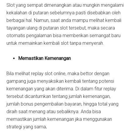
Slot yang sempat dimenangkan atau mungkin mengalami
kekalahan di putaran sebelumnya pasti disebabkan oleh
berbagai hal. Namun, saat anda mampu melihat kembali
tayangan ulang di putaran slot tersebut, maka secara
otomatis pengalaman bisa memberikan semangat baru
untuk memainkan kembali slot tanpa menyerah.
Memastikan Kemenangan
Bila melihat replay slot online, maka bettor dengan
gampang juga menyaksikan kembali tentang potensi
kemenangan yang akan diterima. Di dalam fitur replay
tersebut dicantumkan tentang jumlah kemenangan,
jumlah bonus pengembalian bayaran, hingga total yang
diraih saat menang atau sebaliknya. Anda bisa
memastikan jumlah kemenangan jika menggunakan
strategi yang sama
.