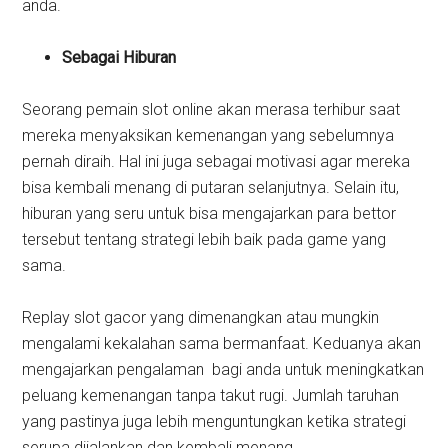
anda.
Sebagai Hiburan
Seorang pemain slot online akan merasa terhibur saat
mereka menyaksikan kemenangan yang sebelumnya
pernah diraih. Hal ini juga sebagai motivasi agar mereka
bisa kembali menang di putaran selanjutnya. Selain itu,
hiburan yang seru untuk bisa mengajarkan para bettor
tersebut tentang strategi lebih baik pada game yang
sama.
Replay slot gacor yang dimenangkan atau mungkin
mengalami kekalahan sama bermanfaat. Keduanya akan
mengajarkan pengalaman bagi anda untuk meningkatkan
peluang kemenangan tanpa takut rugi. Jumlah taruhan
yang pastinya juga lebih menguntungkan ketika strategi
serupa dijalankan dan kembali menang.