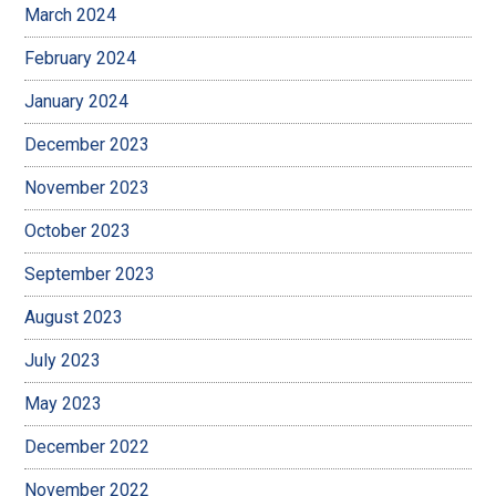
March 2024
February 2024
January 2024
December 2023
November 2023
October 2023
September 2023
August 2023
July 2023
May 2023
December 2022
November 2022