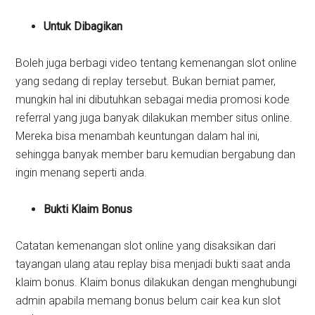
Untuk Dibagikan
Boleh juga berbagi video tentang kemenangan slot online
yang sedang di replay tersebut. Bukan berniat pamer,
mungkin hal ini dibutuhkan sebagai media promosi kode
referral yang juga banyak dilakukan member situs online.
Mereka bisa menambah keuntungan dalam hal ini,
sehingga banyak member baru kemudian bergabung dan
ingin menang seperti anda.
Bukti Klaim Bonus
Catatan kemenangan slot online yang disaksikan dari
tayangan ulang atau replay bisa menjadi bukti saat anda
klaim bonus. Klaim bonus dilakukan dengan menghubungi
admin apabila memang bonus belum cair kea kun slot