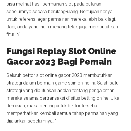
bisa melihat hasil permainan slot pada putaran
sebelumnya secara berulang-ulang. Bertujuan hanya
untuk referensi agar permainan mereka lebih baik lagi.
Jadi, anda yang ingin menang telak juga membutuhkan
fitur ini.
Fungsi Replay Slot Online
Gacor 2023 Bagi Pemain
Seluruh bettor slot online gacor 2023 membutuhkan
strategi dalam bermain game spin online ini. Salah satu
strategi yang dibutuhkan adalah tentang pengalaman
mereka selama bertransaksi di situs betting online. Jika
demikian, maka penting untuk bettor tersebut
memperhatikan kembali semua tahap permainan yang
dijalankan sebelumnya. ‘