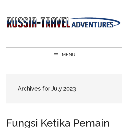
Skip
Skip
Skip
to
to
to
main
secondary
primary
content
menu
sidebar
Russia
Agen
Situs
Travel
MENU
Slot
Gacor
Adventures
No
1
Indonesia
Archives for July 2023
Fungsi Ketika Pemain