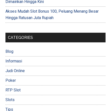
Dimainkan Hingga Kini
Akses Mudah Slot Bonus 100, Peluang Menang Besar
Hingga Ratusan Juta Rupiah
CATEGORIES
Blog
Informasi
Judi Online
Poker
RTP Slot
Slots
Tips