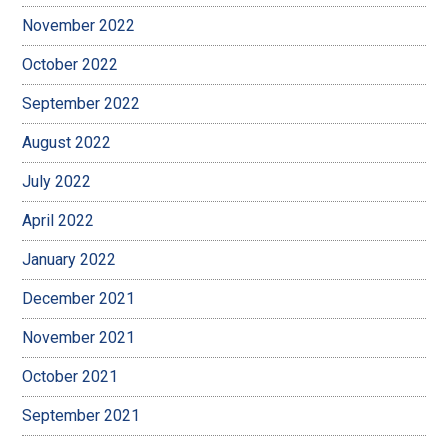
November 2022
October 2022
September 2022
August 2022
July 2022
April 2022
January 2022
December 2021
November 2021
October 2021
September 2021