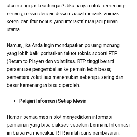
atau mengejar keuntungan? Jika hanya untuk bersenang-
senang, mesin dengan desain visual menarik, animasi
keren, dan fitur bonus yang interaktif bisa jadi pilihan
utama.
Namun, jika Anda ingin mendapatkan peluang menang
yang lebih baik, perhatikan faktor teknis seperti RTP
(Return to Player) dan volatilitas. RTP tinggi berarti
persentase pengembalian ke pemain lebih besar,
sementara volatilitas menentukan seberapa sering dan
besar kemenangan bisa diperoleh.
Pelajari Informasi Setiap Mesin
Hampir semua mesin slot menyediakan informasi
permainan yang bisa diakses sebelum bermain. Informasi
ini biasanya mencakup RTP, jumlah garis pembayaran,