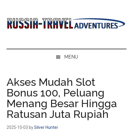
Skip
Skip
Skip
to
to
to
main
secondary
primary
content
menu
sidebar
Russia
Agen
Situs
Travel
MENU
Slot
Gacor
Adventures
No
Akses Mudah Slot
1
Bonus 100, Peluang
Indonesia
Menang Besar Hingga
Ratusan Juta Rupiah
2025-10-03
by
Silver Hunter