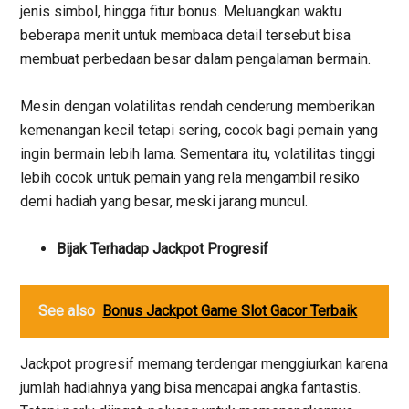
jenis simbol, hingga fitur bonus. Meluangkan waktu
beberapa menit untuk membaca detail tersebut bisa
membuat perbedaan besar dalam pengalaman bermain.
Mesin dengan volatilitas rendah cenderung memberikan
kemenangan kecil tetapi sering, cocok bagi pemain yang
ingin bermain lebih lama. Sementara itu, volatilitas tinggi
lebih cocok untuk pemain yang rela mengambil resiko
demi hadiah yang besar, meski jarang muncul.
Bijak Terhadap Jackpot Progresif
See also
Bonus Jackpot Game Slot Gacor Terbaik
Jackpot progresif memang terdengar menggiurkan karena
jumlah hadiahnya yang bisa mencapai angka fantastis.