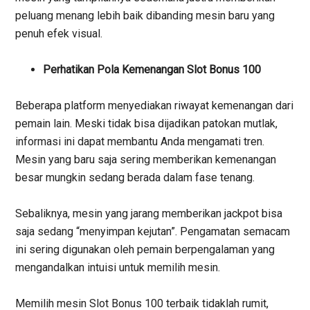
peluang menang lebih baik dibanding mesin baru yang
penuh efek visual.
Perhatikan Pola Kemenangan Slot Bonus 100
Beberapa platform menyediakan riwayat kemenangan dari
pemain lain. Meski tidak bisa dijadikan patokan mutlak,
informasi ini dapat membantu Anda mengamati tren.
Mesin yang baru saja sering memberikan kemenangan
besar mungkin sedang berada dalam fase tenang.
Sebaliknya, mesin yang jarang memberikan jackpot bisa
saja sedang “menyimpan kejutan”.
Pengamatan semacam
ini sering digunakan oleh pemain berpengalaman yang
mengandalkan intuisi untuk memilih mesin.
Memilih mesin Slot Bonus 100 terbaik tidaklah rumit,