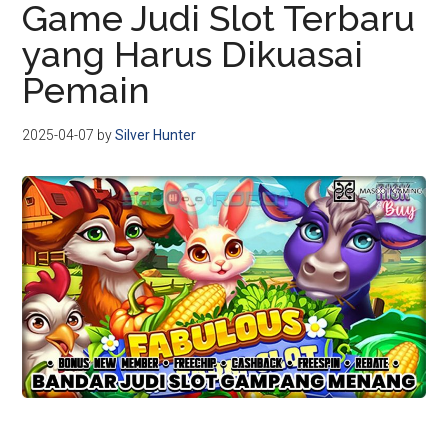
Game Judi Slot Terbaru
yang Harus Dikuasai
Pemain
2025-04-07
by
Silver Hunter