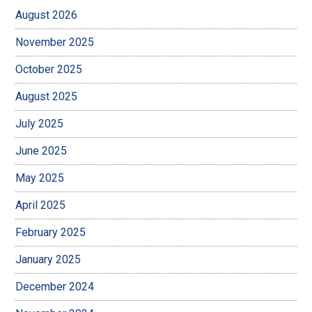
August 2026
November 2025
October 2025
August 2025
July 2025
June 2025
May 2025
April 2025
February 2025
January 2025
December 2024