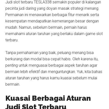
Judi slot terbaru TESLA338 semakin populer di kalangan
pecinta judi daring yang doyan masak strategi menang.
Permainan ini menawarkan berbagai fitur menarik serta
kesempatan mendapatkan kemenangan besar dengan
mudah. Namun, sebelum bermain, pemain harus
memahami aturan taruhan yang berlaku dalam game slot
terbaru.
Tanpa pemahaman yang baik, peluang menang bisa
berkurang dan modal bisa cepat habis. Oleh karena itu,
penting untuk menguasai berbagai aspek taruhan agar
bermain lebih efektif dan menguntungkan. Yuk, kita bahas
aturan taruhan yang harus kamu kuasai sebelum mulai
bermain.
Kuasai Berbagai Aturan
Judi Slot Terbaru