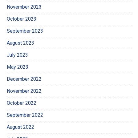
November 2023
October 2023
September 2023
August 2023
July 2023
May 2023
December 2022
November 2022
October 2022
September 2022
August 2022