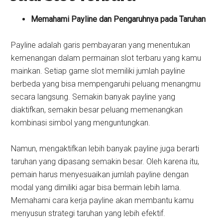
Memahami Payline dan Pengaruhnya pada Taruhan
Payline adalah garis pembayaran yang menentukan
kemenangan dalam permainan slot terbaru yang kamu
mainkan. Setiap game slot memiliki jumlah payline
berbeda yang bisa mempengaruhi peluang menangmu
secara langsung. Semakin banyak payline yang
diaktifkan, semakin besar peluang memenangkan
kombinasi simbol yang menguntungkan.
Namun, mengaktifkan lebih banyak payline juga berarti
taruhan yang dipasang semakin besar. Oleh karena itu,
pemain harus menyesuaikan jumlah payline dengan
modal yang dimiliki agar bisa bermain lebih lama.
Memahami cara kerja payline akan membantu kamu
menyusun strategi taruhan yang lebih efektif.