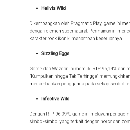
Hellvis Wild
Dikembangkan oleh Pragmatic Play, game ini mem
dengan elemen supernatural. Permainan ini mencaku
karakter rock ikonik, menambah keseruannya.
Sizzling Eggs
Game dari Wazdan ini memiliki RTP 96,14% dan 
“Kumpulkan hingga Tak Terhingga” memungkinkan 
menambahkan pengganda pada setiap simbol tel
Infective Wild
Dengan RTP 96,09%, game ini melayani penggema
simbol-simbol yang terkait dengan horor dan zom