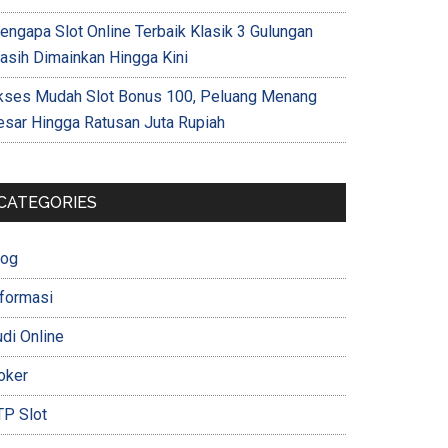
engapa Slot Online Terbaik Klasik 3 Gulungan
asih Dimainkan Hingga Kini
kses Mudah Slot Bonus 100, Peluang Menang
esar Hingga Ratusan Juta Rupiah
CATEGORIES
log
nformasi
udi Online
oker
TP Slot