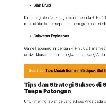
Sihir Druid
Dirancang oleh NetEnt, game ini memiliki RTP 9
melalui fitur bonus seperti putaran gratis dan sim
Calaveras Explosivas
Game Habanero ini, dengan RTP 98,02%, menyedia
simbol khusus untuk meningkatkan peluang Anda
See also
Tips Mudah Bermain Blackjack Slot 
Tips dan Strategi Sukses di S
Tanpa Potongan
Untuk meningkatkan peluang sukses Anda pada pl