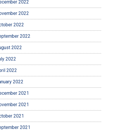
ecember 2022
ovember 2022
ctober 2022
eptember 2022
ugust 2022
uly 2022
pril 2022
anuary 2022
ecember 2021
ovember 2021
ctober 2021
eptember 2021