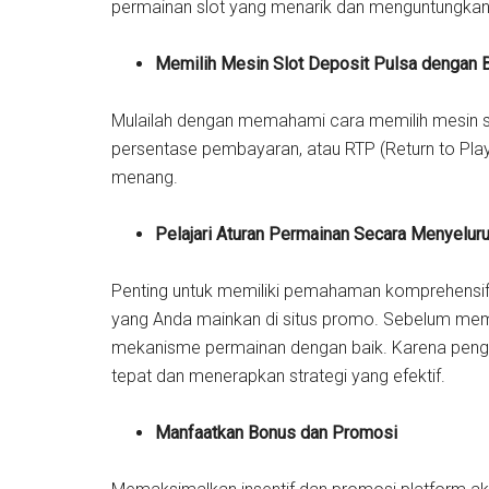
permainan slot yang menarik dan menguntungkan, 
Memilih Mesin Slot Deposit Pulsa dengan B
Mulailah dengan memahami cara memilih mesin slo
persentase pembayaran, atau RTP (Return to Player
menang.
Pelajari Aturan Permainan Secara Menyelur
Penting untuk memiliki pemahaman komprehensif 
yang Anda mainkan di situs promo. Sebelum mem
mekanisme permainan dengan baik. Karena pen
tepat dan menerapkan strategi yang efektif.
Manfaatkan Bonus dan Promosi