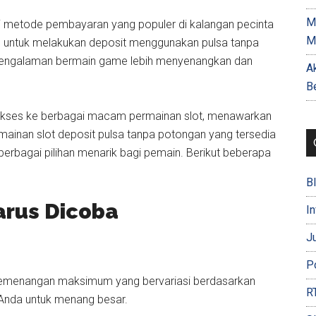
M
i metode pembayaran yang populer di kalangan pecinta
M
n untuk melakukan deposit menggunakan pulsa tanpa
pengalaman bermain game lebih menyenangkan dan
A
B
akses ke berbagai macam permainan slot, menawarkan
mainan slot deposit pulsa tanpa potongan yang tersedia
bagai pilihan menarik bagi pemain. Berikut beberapa
B
arus Dicoba
I
J
P
kemenangan maksimum yang bervariasi berdasarkan
R
 Anda untuk menang besar.