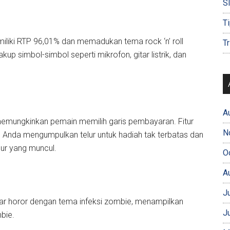
S
T
iliki RTP 96,01% dan memadukan tema rock ‘n’ roll
Tr
p simbol-simbol seperti mikrofon, gitar listrik, dan
A
memungkinkan pemain memilih garis pembayaran. Fitur
N
Anda mengumpulkan telur untuk hadiah tak terbatas dan
ur yang muncul.
O
A
J
r horor dengan tema infeksi zombie, menampilkan
J
bie.