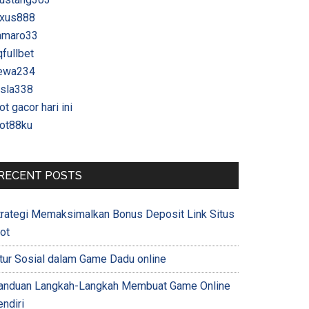
exus888
amaro33
fullbet
ewa234
esla338
ot gacor hari ini
lot88ku
RECENT POSTS
trategi Memaksimalkan Bonus Deposit Link Situs
ot
itur Sosial dalam Game Dadu online
anduan Langkah-Langkah Membuat Game Online
ndiri