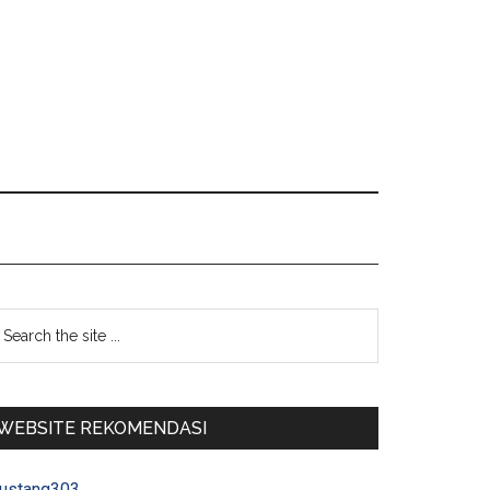
Primary
earch
e
Sidebar
te
WEBSITE REKOMENDASI
ustang303