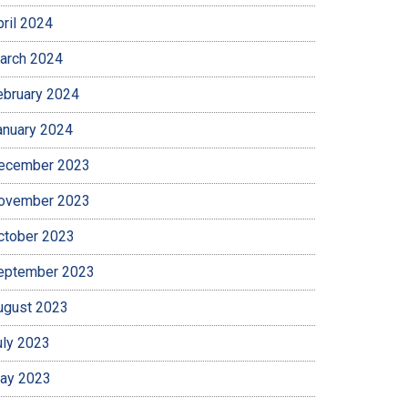
pril 2024
arch 2024
ebruary 2024
anuary 2024
ecember 2023
ovember 2023
ctober 2023
eptember 2023
ugust 2023
uly 2023
ay 2023