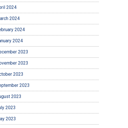
pril 2024
arch 2024
ebruary 2024
anuary 2024
ecember 2023
ovember 2023
ctober 2023
eptember 2023
ugust 2023
uly 2023
ay 2023