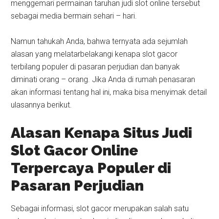
menggemari permainan taruhan judi slot online tersebut
sebagai media bermain sehari – hari.
Namun tahukah Anda, bahwa ternyata ada sejumlah
alasan yang melatarbelakangi kenapa slot gacor
terbilang populer di pasaran perjudian dan banyak
diminati orang – orang. Jika Anda di rumah penasaran
akan informasi tentang hal ini, maka bisa menyimak detail
ulasannya berikut.
Alasan Kenapa Situs Judi
Slot Gacor Online
Terpercaya Populer di
Pasaran Perjudian
Sebagai informasi, slot gacor merupakan salah satu