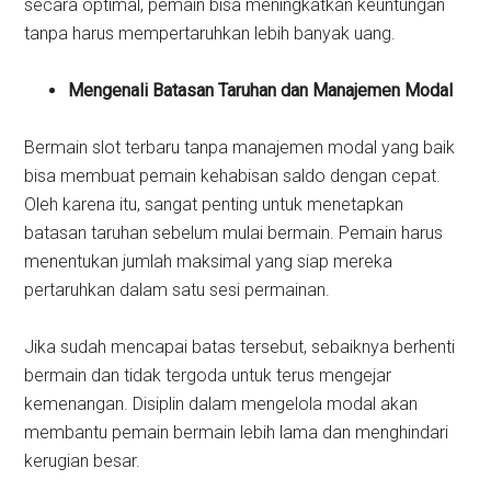
secara optimal, pemain bisa meningkatkan keuntungan
tanpa harus mempertaruhkan lebih banyak uang.
Mengenali Batasan Taruhan dan Manajemen Modal
Bermain slot terbaru tanpa manajemen modal yang baik
bisa membuat pemain kehabisan saldo dengan cepat.
Oleh karena itu, sangat penting untuk menetapkan
batasan taruhan sebelum mulai bermain. Pemain harus
menentukan jumlah maksimal yang siap mereka
pertaruhkan dalam satu sesi permainan.
Jika sudah mencapai batas tersebut, sebaiknya berhenti
bermain dan tidak tergoda untuk terus mengejar
kemenangan. Disiplin dalam mengelola modal akan
membantu pemain bermain lebih lama dan menghindari
kerugian besar.