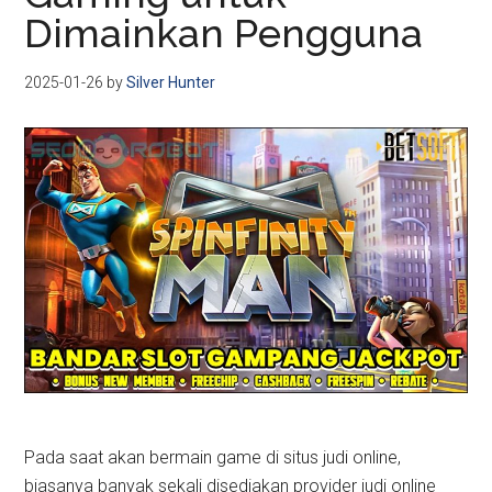
Dimainkan Pengguna
2025-01-26
by
Silver Hunter
Pada saat akan bermain game di situs judi online,
biasanya banyak sekali disediakan provider judi online