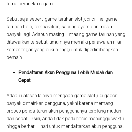
tema beraneka ragam.
Sebut saja seperti game taruhan slot judi online, game
taruhan bola, tembak ikan, sabung ayam dan masih
banyak lagi. Adapun masing – masing game taruhan yang
ditawarkan tersebut, umumnya memiliki penawaran nilai
kemenangan yang cukup tinggi untuk dipertimbangkan
pemain.
Pendaftaran Akun Pengguna Lebih Mudah dan
Cepat
Adapun alasan lainnya mengapa game slot judi gacor
banyak dimainkan pengguna, yakni karena memang
proses pendaftaran akun penggunanya terbilang mudah
dan cepat. Disini, Anda tidak perlu harus menunggu waktu
hingga berhari – hari untuk mendaftarkan akun pengguna.