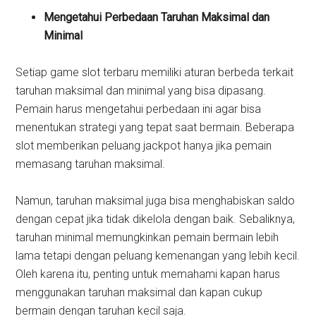
Mengetahui Perbedaan Taruhan Maksimal dan
Minimal
Setiap game slot terbaru memiliki aturan berbeda terkait
taruhan maksimal dan minimal yang bisa dipasang.
Pemain harus mengetahui perbedaan ini agar bisa
menentukan strategi yang tepat saat bermain. Beberapa
slot memberikan peluang jackpot hanya jika pemain
memasang taruhan maksimal.
Namun, taruhan maksimal juga bisa menghabiskan saldo
dengan cepat jika tidak dikelola dengan baik. Sebaliknya,
taruhan minimal memungkinkan pemain bermain lebih
lama tetapi dengan peluang kemenangan yang lebih kecil.
Oleh karena itu, penting untuk memahami kapan harus
menggunakan taruhan maksimal dan kapan cukup
bermain dengan taruhan kecil saja.