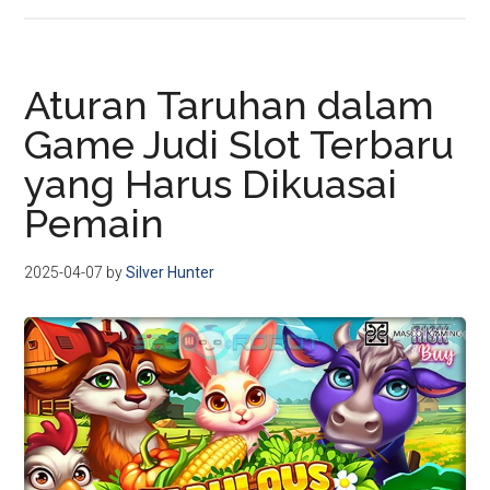
Aturan Taruhan dalam
Game Judi Slot Terbaru
yang Harus Dikuasai
Pemain
2025-04-07
by
Silver Hunter