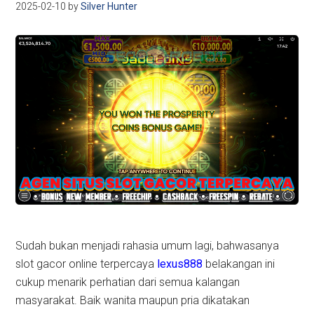
2025-02-10
by
Silver Hunter
Sudah bukan menjadi rahasia umum lagi, bahwasanya
slot gacor online terpercaya
lexus888
belakangan ini
cukup menarik perhatian dari semua kalangan
masyarakat. Baik wanita maupun pria dikatakan