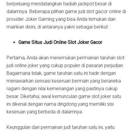
berpeluang mendatangkan hadiah jackpot besar di
dalamnya. Beberapa pilihan game judi slot gacor online di
provider Joker Gaming yang bisa Anda temukan dan
mainkan disini, di antaranya yakni sebagai berikut :
Game Situs Judi Online Slot Joker Gacor
Pertama, Anda akan menemukan permainan taruhan slot
judi online joker yang cukup populer di pasaran perjudian.
Bagaimana tidak, game taruhan satu ini hadir dengan
menawarkan sensasi keseruan bermain yang beraneka
ragam dengan nilai kemenangan yang pastinya cukup
besar. Diketahui, awal kemunculan game slot joker satu
ini dikenal dengan nama dingdong yang memiliki sisi
keseruan yang berbeda di dalamnya.
Keunggulan dari permainan judi taruhan satu ini, yaitu