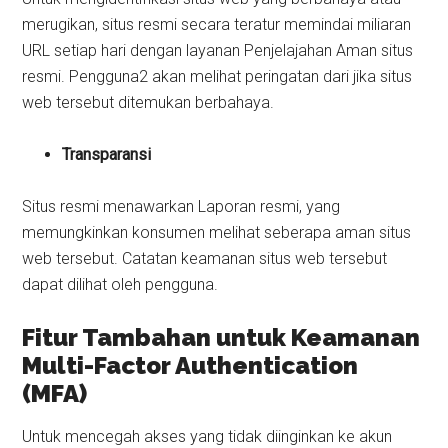
merugikan, situs resmi secara teratur memindai miliaran
URL setiap hari dengan layanan Penjelajahan Aman situs
resmi. Pengguna2 akan melihat peringatan dari jika situs
web tersebut ditemukan berbahaya.
Transparansi
Situs resmi menawarkan Laporan resmi, yang
memungkinkan konsumen melihat seberapa aman situs
web tersebut. Catatan keamanan situs web tersebut
dapat dilihat oleh pengguna.
Fitur Tambahan untuk Keamanan
Multi-Factor Authentication
(MFA)
Untuk mencegah akses yang tidak diinginkan ke akun