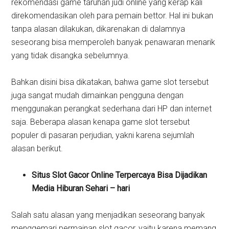
rekomendasi game taruhan judi online yang kerap kali
direkomendasikan oleh para pemain bettor. Hal ini bukan
tanpa alasan dilakukan, dikarenakan di dalamnya
seseorang bisa memperoleh banyak penawaran menarik
yang tidak disangka sebelumnya.
Bahkan disini bisa dikatakan, bahwa game slot tersebut
juga sangat mudah dimainkan pengguna dengan
menggunakan perangkat sederhana dari HP dan internet
saja. Beberapa alasan kenapa game slot tersebut
populer di pasaran perjudian, yakni karena sejumlah
alasan berikut.
Situs Slot Gacor Online Terpercaya Bisa Dijadikan
Media Hiburan Sehari – hari
Salah satu alasan yang menjadikan seseorang banyak
menggemari permainan slot gacor, yaitu karena memang